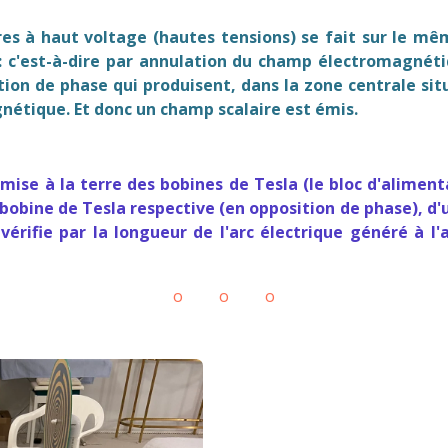
es à haut voltage (hautes tensions) se fait sur le mê
 c'est-à-dire par annulation du champ électromagnétiqu
ion de phase qui produisent, dans la zone centrale si
étique. Et donc un champ scalaire est émis.
se à la terre des bobines de Tesla (le bloc d'alimentat
obine de Tesla respective (en opposition de phase), d'un
 vérifie par la longueur de l'arc électrique généré à 
o o o